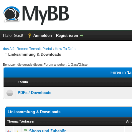
Hallo, Gast!
Anmelden
Registrieren
das Alfa Romeo Technik Portal
›
How To Do´s
Linksammlung & Downloads
Benutzer, die gerade dieses Forum ansehen: 1 Gast/Gäste
Foren in '
Forum
PDFs / Downloads
Linksammlung & Downloads
Thema
/
Verfasser
Ant
Shops und Zubehör