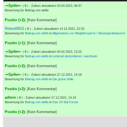
-=Spike=-
(
0
) - Zuletzt aktualisiert 03.04.2023, 08:47
Bewertung für Beitrag von eleflo
Positiv (+2):
[Kein Kommentar]
Roland0815
(
0
) - Zuletzt aktualisiert 14.12.2022, 22:33
Bewertung für
Beitrag von eleflo
in
Allgemeines zur Wegfahrsperre / Steuergerätetausch
Positiv (+1):
[Kein Kommentar]
-=Spike=-
(
0
) - Zuletzt aktualisiert 04.02.2022, 13:25
Bewertung für
Beitrag von eleflo
in
Lenkrad demontieren / wechseln
Positiv (+2):
[Kein Kommentar]
-=Spike=-
(
0
) - Zuletzt aktualisiert 27.12.2021, 14:18
Bewertung für
Beitrag von eleflo
in
Die grüne Hölle
Positiv (+2):
[Kein Kommentar]
admin
(
0
) - Zuletzt aktualisiert 17.12.2021, 14:18
Bewertung für
Beitrag von eleflo
in
Das 24-Std-Forum
Positiv (+2):
[Kein Kommentar]