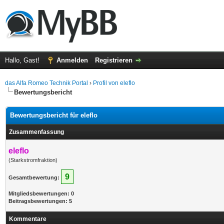
Hallo, Gast!
Anmelden
Registrieren
das Alfa Romeo Technik Portal
›
Profil von eleflo
Bewertungsbericht
Bewertungsbericht für eleflo
Zusammenfassung
eleflo
(Starkstromfraktion)
9
Gesamtbewertung:
Mitgliedsbewertungen: 0
Beitragsbewertungen: 5
Kommentare