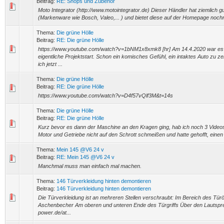
Beitrag:
RE: Shops und Zubehör
Moto Integrator (http://www.motointegrator.de) Dieser Händler hat ziemlich gu
(Markenware wie Bosch, Valeo,... ) und bietet diese auf der Homepage nochma
Thema:
Die grüne Hölle
Beitrag:
RE: Die grüne Hölle
https://www.youtube.com/watch?v=1bNM1x8xmk8 [hr] Am 14.4.2020 war es d
eigentliche Projektstart. Schon ein komisches Gefühl, ein intaktes Auto zu z
ich jetzt ...
Thema:
Die grüne Hölle
Beitrag:
RE: Die grüne Hölle
https://www.youtube.com/watch?v=D4f57vQlf3M&t=14s
Thema:
Die grüne Hölle
Beitrag:
RE: Die grüne Hölle
Kurz bevor es dann der Maschine an den Kragen ging, hab ich noch 3 Videos 
Motor und Getriebe nicht auf den Schrott schmeißen und hatte gehofft, einen
Thema:
Mein 145 @V6 24 v
Beitrag:
RE: Mein 145 @V6 24 v
Manchmal muss man einfach mal machen.
Thema:
146 Türverkleidung hinten demontieren
Beitrag:
146 Türverkleidung hinten demontieren
Die Türverkleidung ist an mehreren Stellen verschraubt: Im Bereich des Türö
Aschenbecher Am oberen und unteren Ende des Türgriffs Über den Lautsprech
power.de/at...