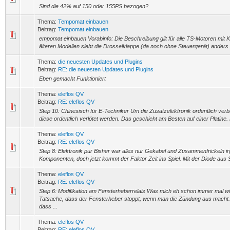
Sind die 42% auf 150 oder 155PS bezogen?
Thema:
Tempomat einbauen
Beitrag:
Tempomat einbauen
empomat einbauen Vorabinfo: Die Beschreibung gilt für alle TS-Motoren mit K
älteren Modellen sieht die Drosselklappe (da noch ohne Steuergerät) anders 
Thema:
die neuesten Updates und Plugins
Beitrag:
RE: die neuesten Updates und Plugins
Eben gemacht Funktioniert
Thema:
eleflos QV
Beitrag:
RE: eleflos QV
Step 10: Chinesisch für E-Techniker Um die Zusatzelektronik ordentlich ve
diese ordentlich verlötet werden. Das geschieht am Besten auf einer Platine. 
Thema:
eleflos QV
Beitrag:
RE: eleflos QV
Step 8: Elektronik pur Bisher war alles nur Gekabel und Zusammenfrickeln 
Komponenten, doch jetzt kommt der Faktor Zeit ins Spiel. Mit der Diode aus S
Thema:
eleflos QV
Beitrag:
RE: eleflos QV
Step 6: Modifikation am Fensterheberrelais Was mich eh schon immer mal wied
Tatsache, dass der Fensterheber stoppt, wenn man die Zündung aus macht
dass ...
Thema:
eleflos QV
Beitrag:
RE: eleflos QV