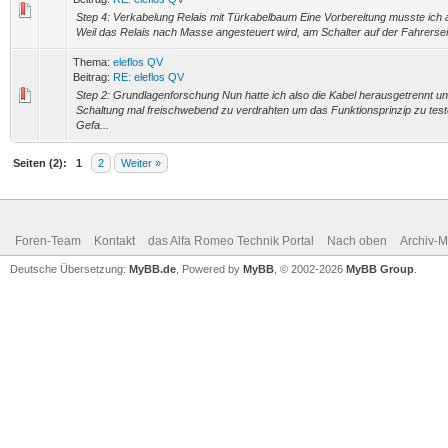
Step 4: Verkabelung Relais mit Türkabelbaum Eine Vorbereitung musste ich a
Weil das Relais nach Masse angesteuert wird, am Schalter auf der Fahrerse
Thema:
eleflos QV
Beitrag:
RE: eleflos QV
Step 2: Grundlagenforschung Nun hatte ich also die Kabel herausgetrennt un
Schaltung mal freischwebend zu verdrahten um das Funktionsprinzip zu test
Gefa...
Seiten (2):
1
2
Weiter »
Foren-Team
Kontakt
das Alfa Romeo Technik Portal
Nach oben
Archiv-
Deutsche Übersetzung:
MyBB.de
, Powered by
MyBB
, © 2002-2026
MyBB Group
.