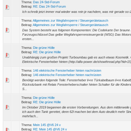
Thema:
Das 24-Std-Forum
Beitrag:
RE: Das 24-Std-Forum
Ich schreib jetzt immer mal wieder was rein je nachdem, was mir gerade so 
Thema:
Allgemeines zur Wegfahrsperre / Steuergerätetausch
Beitrag:
Allgemeines zur Wegfahrsperre / Steuergerätetausch
Das System besteht aus folgenen Komponenten: Die Codekarte Der braune 
Farzeugschlüssel Das gelbe Wegfahrsperrensteuergerät (WSG) Das Motors
ersten...
Thema:
Die grüne Hölle
Beitrag:
RE: Die grüne Hölle
Unabhängig zum großen Projekt Turboumbau gab es auch etwas Kosmetik. 
Elektrische Fensterheber hinten (http://alfa-power.de/showthread.php?tid=15
Thema:
146 elektrische Fensterheber hinten nachrüsten
Beitrag:
146 elektrische Fensterheber hinten nachrüsten
Benötigt werden folgende Teile: Fensterheber li+re Türkabelbaum li+re Kabe
Rücksitzbank mit Relais Fensterheberschalter hinten Schalter für die Kinders
S...
Thema:
Die grüne Hölle
Beitrag:
RE: Die grüne Hölle
Im Oktober 2019 begannen die ersten Vorbereitungen. Aus dem mittlerweile 
ich auch den Tank gerettet, denn 62l machen bei dem Auto deutlich mehr Sinn
mehrfach...
Thema:
Mein 145 @V6 24 v
Beitrag:
RE: Mein 145 @V6 24 v