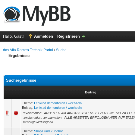
Hallo, Gast!
Anmelden
Registrieren
das Alfa Romeo Technik Portal
›
Suche
Ergebnisse
Suchergebnisse
Beitrag
Thema:
Lenkrad demontieren / wechseln
Beitrag:
Lenkrad demontieren / wechseln
:exclamation: ARBEITEN AM AIRBAGSYSTEM SETZEN EINE SPEZIELLE
:exclamation: :exclamation: ALLE ARBEITEN ERFOLGEN HIER AUF EIGE
Benötigt wird folgend...
Thema:
Shops und Zubehör