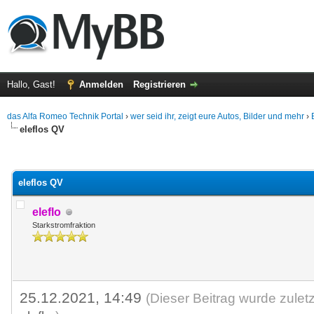
Hallo, Gast!
Anmelden
Registrieren
das Alfa Romeo Technik Portal
›
wer seid ihr, zeigt eure Autos, Bilder und mehr
›
eleflos QV
 im Durchschnitt
eleflos QV
eleflo
Starkstromfraktion
25.12.2021, 14:49
(Dieser Beitrag wurde zulet